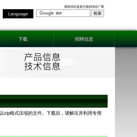
滚珠丝杠及执行器的综合厂商
Language
下载
招聘信息
AD是以zip格式压缩的文件。下载后，请解压并利用专用