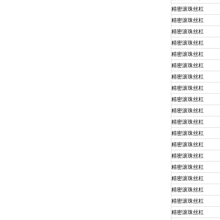
精密滚珠丝杠
精密滚珠丝杠
精密滚珠丝杠
精密滚珠丝杠
精密滚珠丝杠
精密滚珠丝杠
精密滚珠丝杠
精密滚珠丝杠
精密滚珠丝杠
精密滚珠丝杠
精密滚珠丝杠
精密滚珠丝杠
精密滚珠丝杠
精密滚珠丝杠
精密滚珠丝杠
精密滚珠丝杠
精密滚珠丝杠
精密滚珠丝杠
精密滚珠丝杠