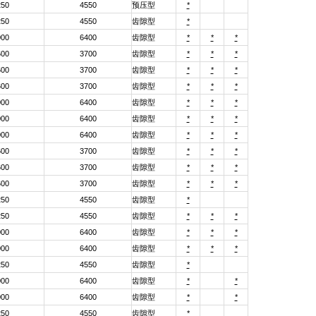
250
4550
预压型
*
250
4550
齿隙型
*
000
6400
齿隙型
*
*
*
600
3700
齿隙型
*
*
*
600
3700
齿隙型
*
*
*
600
3700
齿隙型
*
*
*
000
6400
齿隙型
*
*
*
000
6400
齿隙型
*
*
*
000
6400
齿隙型
*
*
*
600
3700
齿隙型
*
*
*
600
3700
齿隙型
*
*
*
600
3700
齿隙型
*
*
*
250
4550
齿隙型
*
250
4550
齿隙型
*
*
*
000
6400
齿隙型
*
*
*
000
6400
齿隙型
*
*
*
250
4550
齿隙型
*
000
6400
齿隙型
*
*
000
6400
齿隙型
*
*
250
4550
齿隙型
*