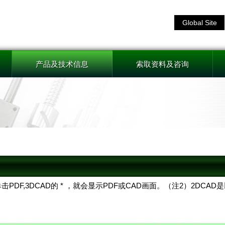
Global Site
产品及技术信息
索取资料及咨询
击PDF,3DCAD的 * ，就会显示PDF或CAD画面。（注2）2DC