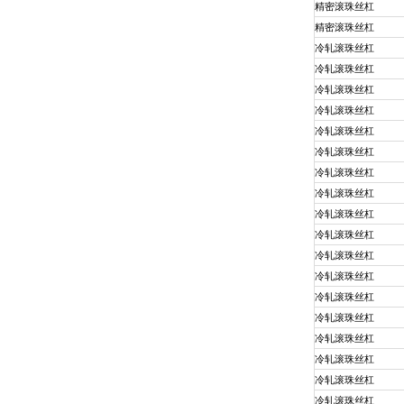
精密滚珠丝杠
精密滚珠丝杠
冷轧滚珠丝杠
冷轧滚珠丝杠
冷轧滚珠丝杠
冷轧滚珠丝杠
冷轧滚珠丝杠
冷轧滚珠丝杠
冷轧滚珠丝杠
冷轧滚珠丝杠
冷轧滚珠丝杠
冷轧滚珠丝杠
冷轧滚珠丝杠
冷轧滚珠丝杠
冷轧滚珠丝杠
冷轧滚珠丝杠
冷轧滚珠丝杠
冷轧滚珠丝杠
冷轧滚珠丝杠
冷轧滚珠丝杠