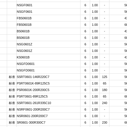
NSGF0601
6
1.00
-
5
NSGF0601
6
1.00
-
5
FBS0601B
6
1.00
-
4
FBS0601B
6
1.00
-
6
BS0601B
6
1.00
-
4
BS0601B
6
1.00
-
6
NSG0601Z
6
1.00
-
5
NSG0601Z
6
1.00
-
5
KS0601B
6
1.00
-
4
NSGFD0601
6
1.00
-
5
NSGFD0601
6
1.00
-
5
标准
SSRT0601-146R220C7
6
1.00
125
5
标准
PSRT0601K-89R125C5
6
1.00
65
5
标准
PSR0601K-200R200C5
6
1.00
180
5
标准
PSRT0601-89R125C5
6
1.00
65
6
标准
SSRT0601-261R335C10
6
1.00
240
5
标准
NSRF0601-200R200C7
6
1.00
-
5
标准
NSR0601-200R200C7
6
1.00
-
5
标准
SR0601-300R300C7
6
1.00
230
6