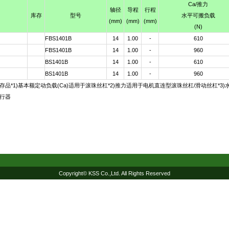
Ca
/推力
轴径
导程
行程
库存
型号
水平可搬负载
(mm)
(mm)
(mm)
(N)
FBS1401B
14
1.00
-
610
FBS1401B
14
1.00
-
960
BS1401B
14
1.00
-
610
BS1401B
14
1.00
-
960
品*1)基本额定动负载(Ca)适用于滚珠丝杠*2)推力适用于电机直连型滚珠丝杠/滑动丝杠*3)水
行器
Copyright© KSS Co.,Ltd. All Rights Reserved