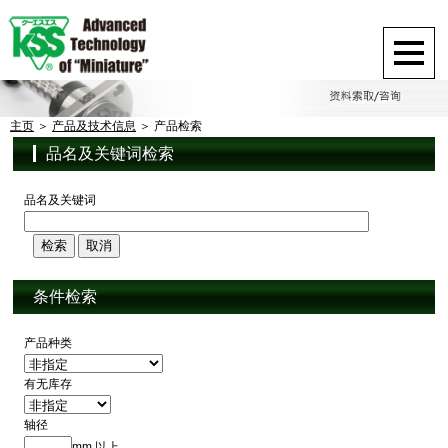
主页
产品及技术信息
产品检索
品名及关键词检索
品名及关键词
条件检索
产品种类
有无库存
轴径
mm 以上