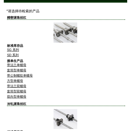
*请选择待检索的产品
精密滚珠丝杠
标准库存品
SG 系列
SD 系列
接单生产品
带法兰单螺母
套筒型单螺母
带公制螺纹单螺母
方型单螺母
带法兰双螺母
套筒型双螺母
双向型单螺母
冷轧滚珠丝杠