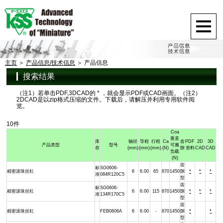
主页
产品信息/技术信息
产品信息
搜索结果
（注1）若单击PDF,3DCAD的 * ，就会显示PDF或CAD画面。（注2）
2DCAD是以zip格式压缩的文件。下载后，请解压并利用专用软件阅
览。
10件
Coa
垂直
库
轴径
导程
行程
Ca
齿
PDF
2D
3D
产品类型
型号
可搬
存
(mm)
(mm)
(mm)
(N)
隙
资料
CAD
CAD
负载
(N)
齿
标
SG0606-
精密滚珠丝杠
6
6.00
65
870
1450
隙
*
*
*
准
084R120C5
型
齿
标
SG0606-
精密滚珠丝杠
6
6.00
115
870
1450
隙
*
*
*
准
134R170C5
型
齿
精密滚珠丝杠
FEB0606A
6
6.00
-
870
1450
隙
*
*
型