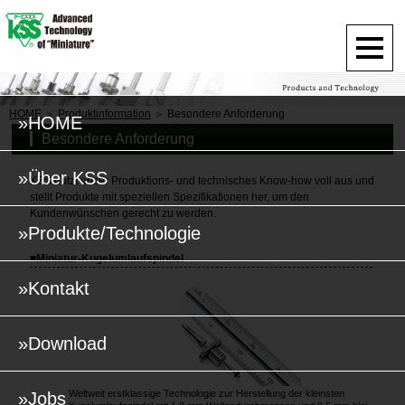
HOME
Produktinformation
Besondere Anforderung
»HOME
Besondere Anforderung
»Über KSS
KSS nutzt unser Produktions- und technisches Know-how voll aus und
stellt Produkte mit speziellen Spezifikationen her, um den
Kundenwünschen gerecht zu werden.
»Produkte/Technologie
■Miniatur-Kugelumlaufspindel
»Kontakt
»Download
Weltweit erstklassige Technologie zur Herstellung der kleinsten
»Jobs