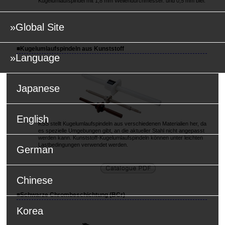
Kugelumlaufspindel mit 1,8 mm Wellendurchmesser. und 0,5 mm blei.
»Global Site
■Kugelumlaufspindeln aus Kunststoff
»Language
Japanese
English
KSS stellt Kugelumlaufspindeln aus verschiedenen Materialien her, da
es spezielle Umgebungen gibt, an die aktueller Stahl nicht angepasst
werden kann. Kunststoff-Kugelumlaufspindeln können unter leichten
Lastbedingungen verwendet werden.
German
Chinese
■Schwarze Chrombeschichtung (BCr)
Korea